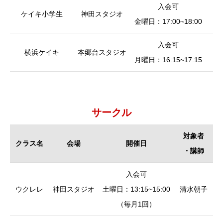
入会可
（
ケイキ小学生
神田スタジオ
金曜日：17:00~18:00
皿
入会可
（
横浜ケイキ
本郷台スタジオ
月曜日：16:15~17:15
皿
サークル
対象者
クラス名
会場
開催日
・講師
クラス名
会場
開催日
対象者
入会可
・講師
ウクレレ
神田スタジオ
土曜日：13:15~15:00
清水朝子
（毎月1回）