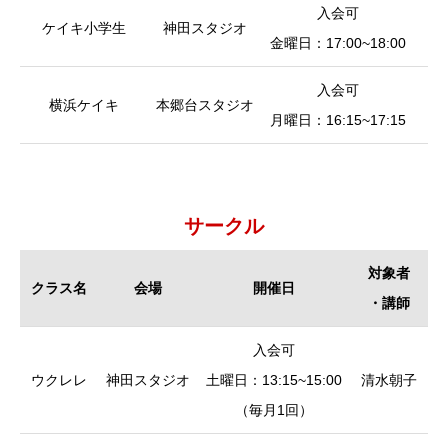
入会可
（
ケイキ小学生
神田スタジオ
金曜日：17:00~18:00
皿
入会可
（
横浜ケイキ
本郷台スタジオ
月曜日：16:15~17:15
皿
サークル
対象者
クラス名
会場
開催日
・講師
クラス名
会場
開催日
対象者
入会可
・講師
ウクレレ
神田スタジオ
土曜日：13:15~15:00
清水朝子
（毎月1回）